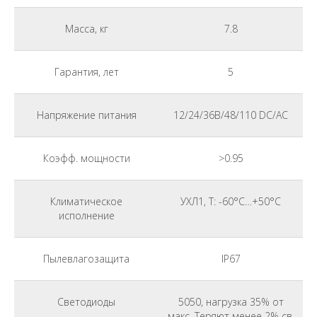
Масса, кг
7.8
Гарантия, лет
5
Напряжение питания
12/24/36В/48/110 DC/AC
Коэфф. мощности
>0.95
Климатическое
УХЛ1, Т: -60°С…+50°С
исполнение
Пылевлагозащита
IP67
Светодиоды
5050, нагрузка 35% от
макс. Теряют менее 2% св.