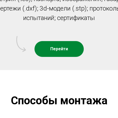
ертежи (.dxf); 3d-модели (.stp); протоко
испытаний; сертификаты
Перейти
Способы монтажа