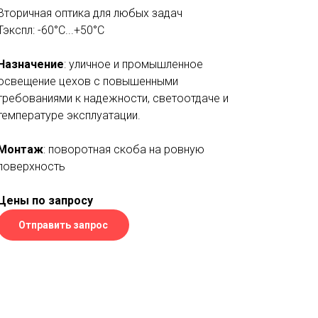
Вторичная оптика для любых задач
Тэкспл: -60°C...+50°С
Назначение
: уличное и промышленное
освещение цехов с повышенными
требованиями к надежности, светоотдаче и
температуре эксплуатации.
Монтаж
: поворотная скоба на ровную
поверхность
Цены по запросу
Отправить запрос