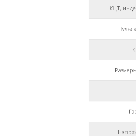
КЦТ, инд
Пульса
К
Размеры
Га
Напря