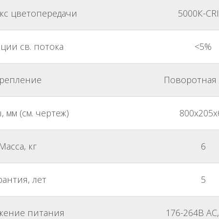
екс цветопередачи
5000К-CR
ции св. потока
<5%
репление
Поворотная 
, мм (см. чертеж)
800x205x
Масса, кг
6
рантия, лет
5
жение питания
176-264В АС,