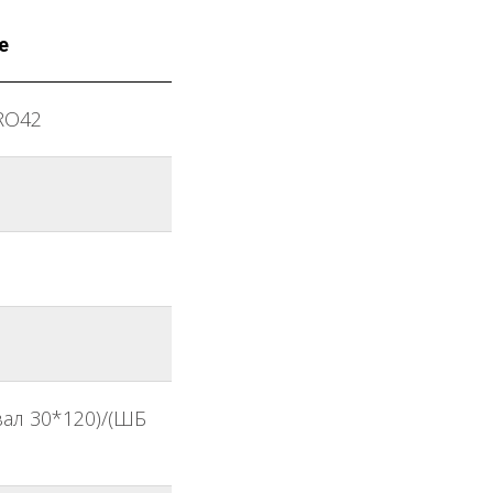
е
RO42
вал 30*120)/(ШБ