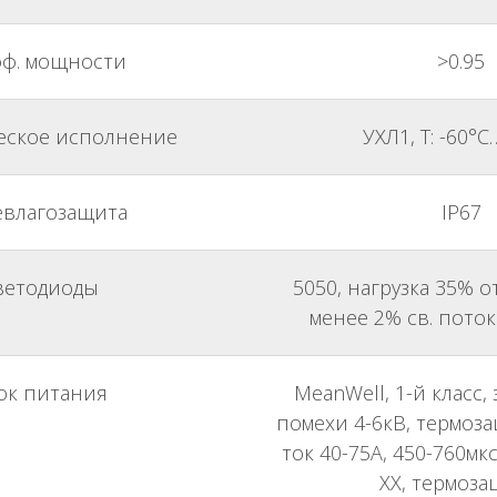
ф. мощности
>0.95
еское исполнение
УХЛ1, Т: -60°
влагозащита
IP67
ветодиоды
5050, нагрузка 35% о
менее 2% св. потока
ок питания
MeanWell, 1-й класс,
помехи 4-6кВ, термоз
ток 40-75A, 450-760мкс
ХХ, термоза