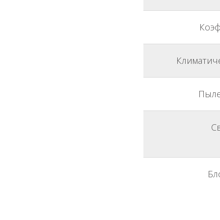
Коэф
Климатич
Пыле
С
Бл