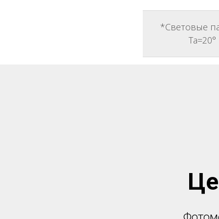
*Световые п
Ta=20°
Це
Фотоме