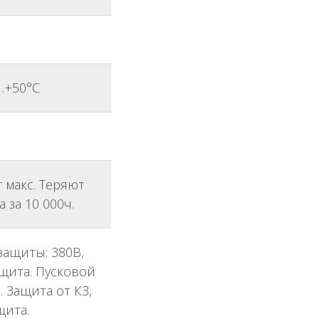
С…+50°С
т макс. Теряют
 за 10 000ч.
 защиты: 380В,
ащита. Пусковой
. Защита от КЗ,
щита.