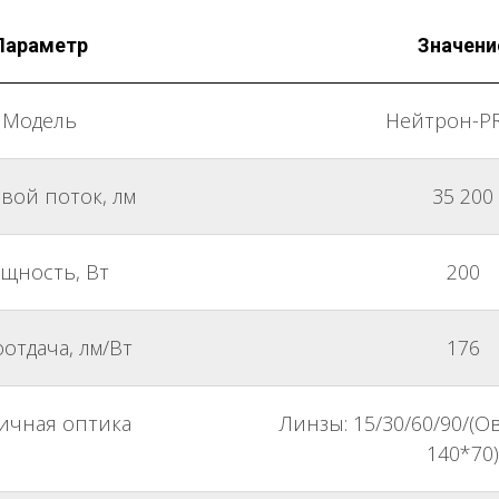
Параметр
Значени
Модель
Нейтрон-P
вой поток, лм
35 200
щность, Вт
200
отдача, лм/Вт
176
ичная оптика
Линзы: 15/30/60/90/(О
140*70)