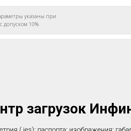
араметры указаны при
 с допуском 10%
нтр загрузок Инфи
трия (.ies); паспорта; изображения; габ