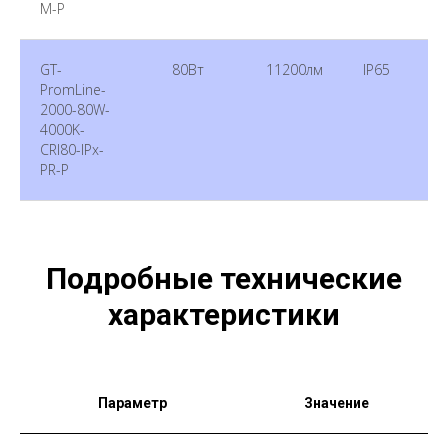
M-P
GT-
80Вт
11200лм
IP65
PromLine-
2000-80W-
4000K-
CRI80-IPх-
PR-P
Подробные технические
характеристики
Параметр
Значение