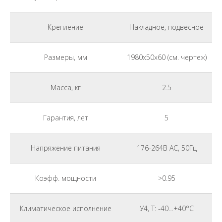
Крепление
Накладное, подвесное
Размеры, мм
1980х50х60 (см. чертеж)
Масса, кг
2.5
Гарантия, лет
5
Напряжение питания
176-264В АС, 50Гц
Коэфф. мощности
>0.95
Климатическое исполнение
У4, Т: -40…+40°С