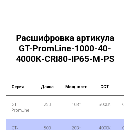
Расшифровка артикула
GT-PromLine-1000-40-
4000К-CRI80-IP65-M-PS
Серия
Длина
Мощность
CCT
CR
GT-
250
10Вт
3000К
CRI
PromLine
GT-
500
20Вт
4000К
CRI