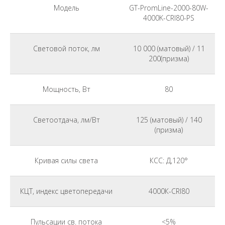
Модель
GT-PromLine-2000-80W-
4000K-CRI80-PS
Световой поток, лм
10 000 (матовый) / 11
200(призма)
Мощность, Вт
80
Светоотдача, лм/Вт
125 (матовый) / 140
(призма)
Кривая силы света
КСС: Д,120°
КЦТ, индекс цветопередачи
4000К-CRI80
Пульсации св. потока
<5%