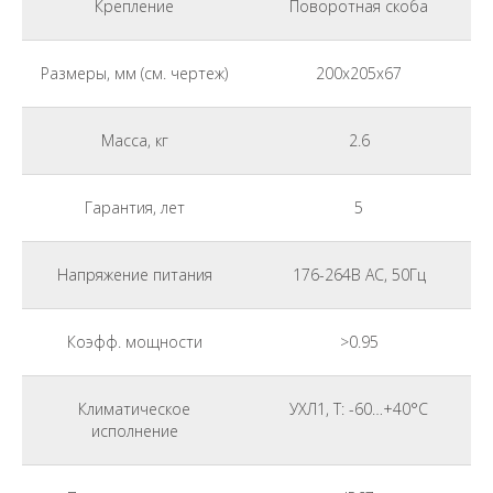
Крепление
Поворотная скоба
Размеры, мм (см. чертеж)
200x205x67
Масса, кг
2.6
Гарантия, лет
5
Напряжение питания
176-264В АС, 50Гц
Коэфф. мощности
>0.95
Климатическое
УХЛ1, Т: -60…+40°С
исполнение