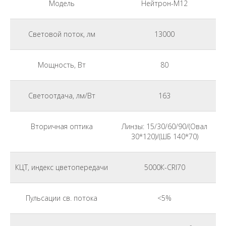
Модель
Нейтрон-М12
Световой поток, лм
13000
Мощность, Вт
80
Светоотдача, лм/Вт
163
Вторичная оптика
Линзы: 15/30/60/90/(Овал
30*120)/(ШБ 140*70)
КЦТ, индекс цветопередачи
5000К-CRI70
Пульсации св. потока
<5%