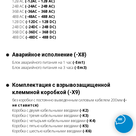
12В AC
(-12AC – 12В AC
)
24В AC
(-24AC – 24В AC)
36В AC
(-36AC – 36В AC)
48В AC
(-48AC – 48В AC
)
12В DC
(-12DC – 12В DC)
24В DC
(-24DC – 24В DC)
36В DC
(-36DC – 36В DC)
48В DC
(-48DC – 48В DC
)
Аварийное исполнение (-X8)
Блок аварийного питания на 1 час
(-Em1)
Блок аварийного питания на 3 часа
(-Em3)
Комплектация с взрывозащищенной
клеммной коробкой (-X9)
без коробки с постоянно выведенным силовым кабелем 200мм
(-
не ставится)
Коробка с двумя кабельными вводами
(-K2)
Коробка с тремя кабельными вводами
(-K3)
Коробка с четырьмя кабельными вводами
(-K4)
Коробка с пятью кабельными вводами
(-K5)
Коробка с шестью кабельными вводами
(-K6)