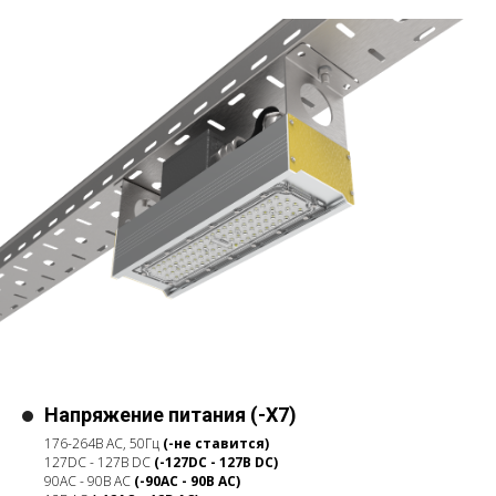
Напряжение питания (-X7)
176-264В АС, 50Гц
(-не ставится)
127DC - 127В DC
(-127DC - 127В DC)
90АС - 90В АС
(-90АС - 90В АС)