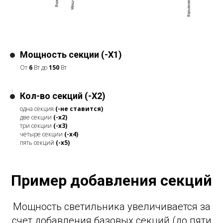
Мощность секции (-X1)
От
6
Вт до
150
Вт
Кол-во секций (-X2)
одна секция
(-не ставится)
две секции
(-x2)
три секции
(-x3)
четыре секции
(-x4)
пять секций
(-x5)
Пример добавления секций
Мощность светильника увеличивается за
счет добавления базовых секций (до пяти