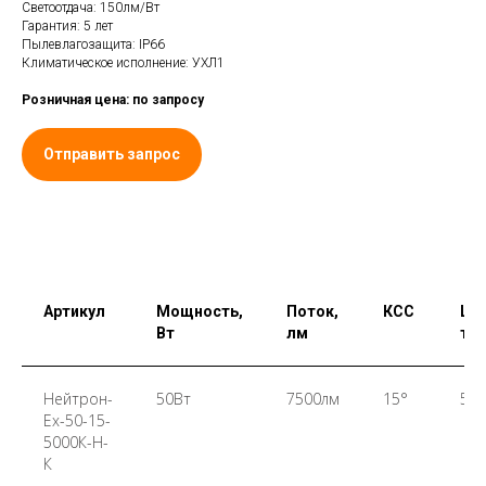
Светоотдача: 150лм/Вт
Гарантия: 5 лет
Пылевлагозащита: IP66
Климатическое исполнение: УХЛ1
Розничная цена: по запросу
Отправить запрос
Артикул
Мощность,
Поток,
КСС
Цв
Вт
лм
те
Нейтрон-
50Вт
7500лм
15°
500
Ex-50-15-
5000К-Н-
К