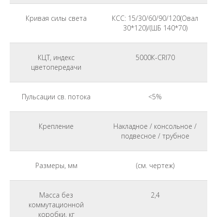
Кривая силы света
КСС: 15/30/60/90/120(Овал
30*120)/(ШБ 140*70)
КЦТ, индекс
5000К-CRI70
цветопередачи
Пульсации св. потока
<5%
Крепление
Накладное / консольное /
подвесное / трубное
Размеры, мм
(см. чертеж)
Масса без
2,4
коммутационной
коробки, кг