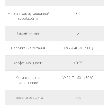
Масса с коммутационной
3,6
коробкой, кг
Гарантия, лет
5
Напряжение питания
176-264В АС, 50Гц
Коэфф. мощности
>0.95
Климатическое
УХЛ1, Т: -60…+50°С
исполнение
Пылевлагозащита
IP66