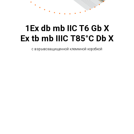
1Ех db mb IIC T6 Gb Х
Ex tb mb IIIС T85°C Db X
с взрывозащищенной клеммной коробкой