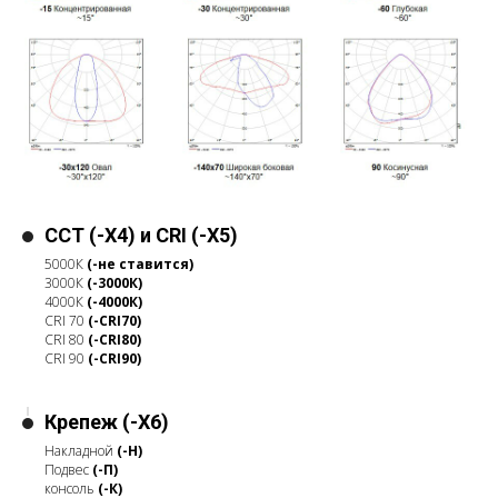
CCT (-X4) и CRI (-X5)
5000К
(-не ставится)
3000К
(-3000К)
4000К
(-4000К)
CRI 70
(-CRI70)
CRI 80
(-CRI80)
CRI 90
(-CRI90)
Крепеж (-X6)
Накладной
(-Н)
Подвес
(-П)
консоль
(-К)