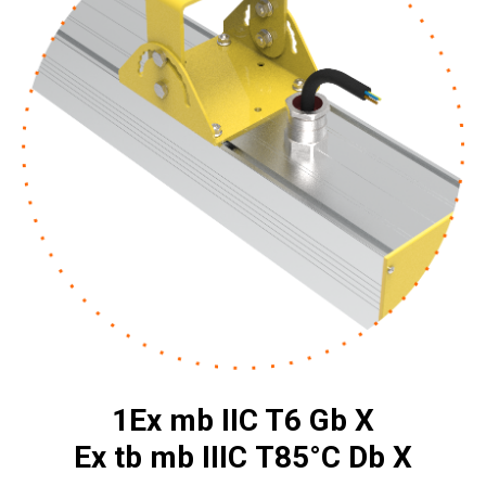
1Ех mb IIC T6 Gb Х
Ex tb mb IIIС T85°C Db X