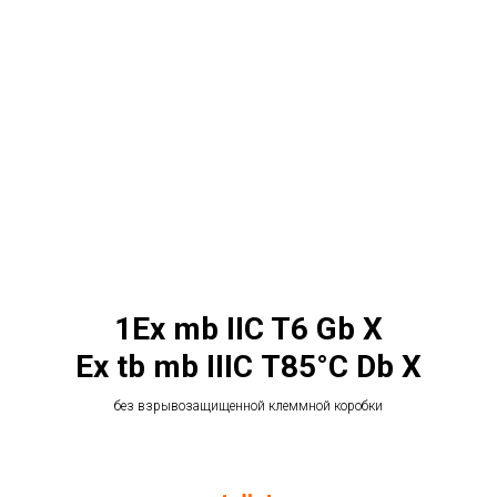
1Ех mb IIC T6 Gb Х
Ex tb mb IIIС T85°C Db X
без взрывозащищенной клеммной коробки