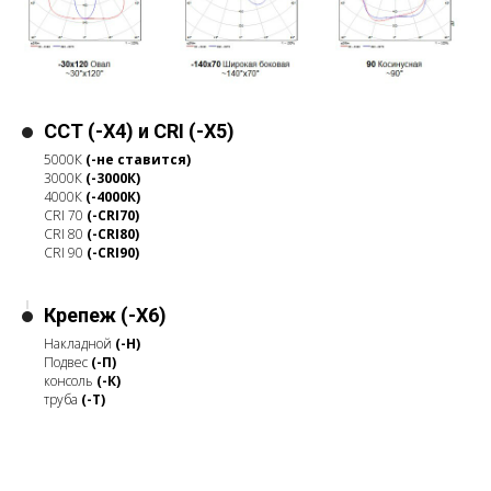
CCT (-X4) и CRI (-X5)
5000К
(-не ставится)
3000К
(-3000К)
4000К
(-4000К)
CRI 70
(-CRI70)
CRI 80
(-CRI80)
CRI 90
(-CRI90)
Крепеж (-X6)
Накладной
(-Н)
Подвес
(-П)
консоль
(-К)
труба
(-Т)