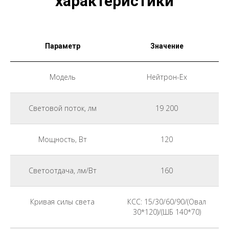
характеристики
Параметр
Значение
Модель
Нейтрон-Ex
Световой поток, лм
19 200
Мощность, Вт
120
Светоотдача, лм/Вт
160
Кривая силы света
КСС: 15/30/60/90/(Овал
30*120)/(ШБ 140*70)