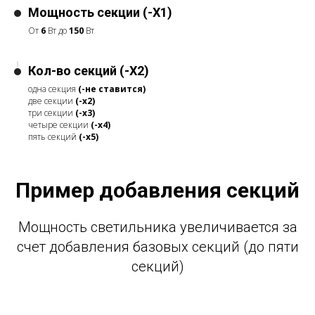
Мощность секции (-X1)
От
6
Вт до
150
Вт
Кол-во секций (-X2)
одна секция
(-не ставится)
две секции
(-x2)
три секции
(-x3)
четыре секции
(-x4)
пять секций
(-x5)
Пример добавления секций
Мощность светильника увеличивается за
счет добавления базовых секций (до пяти
секций)