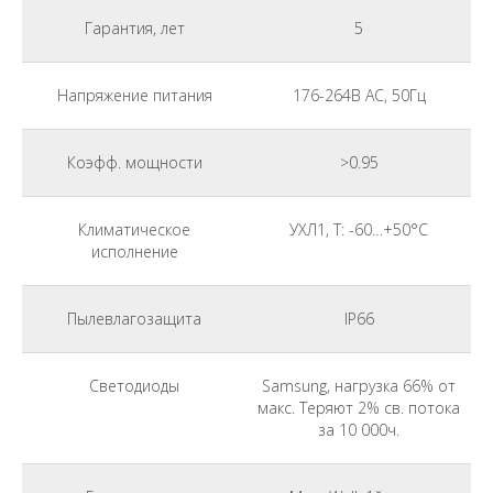
Гарантия, лет
5
Напряжение питания
176-264В АС, 50Гц
Коэфф. мощности
>0.95
Климатическое
УХЛ1, Т: -60…+50°С
исполнение
Пылевлагозащита
IP66
Светодиоды
Samsung, нагрузка 66% от
макс. Теряют 2% св. потока
за 10 000ч.