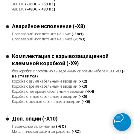
36В DC
(-36DC – 36В DC)
48В DC
(-48DC – 48В DC
)
Аварийное исполнение (-X8)
Блок аварийного питания на 1 час
(-Em1)
Блок аварийного питания на 3 часа
(-Em3)
Комплектация с взрывозащищенной
клеммной коробкой (-X9)
без коробки с постоянно выведенным силовым кабелем 200мм
(-
не ставится)
Коробка с двумя кабельными вводами
(-K2)
Коробка с тремя кабельными вводами
(-K3)
Коробка с четырьмя кабельными вводами
(-K4)
Коробка с пятью кабельными вводами
(-K5)
Коробка с шестью кабельными вводами
(-K6)
Доп. опции (-X10)
Переносное исполнение
(-GO)
Металлическая защитная решетка
(-RZ)