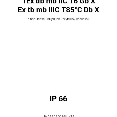
1Ех db mb IIC T6 Gb Х
Ex tb mb IIIС T85°C Db X
с взрывозащищенной клеммной коробкой
IP 66
Пылевлагозащита