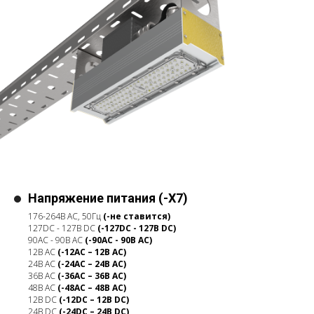
Напряжение питания (-X7)
176-264В АС, 50Гц
(-не ставится)
127DC - 127В DC
(-127DC - 127В DC)
90АС - 90В АС
(-90АС - 90В АС)
12В AC
(-12AC – 12В AC
)
24В AC
(-24AC – 24В AC)
36В AC
(-36AC – 36В AC)
48В AC
(-48AC – 48В AC
)
12В DC
(-12DC – 12В DC)
24В DC
(-24DC – 24В DC)