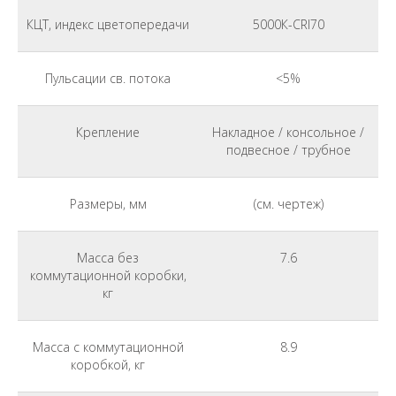
КЦТ, индекс цветопередачи
5000К-CRI70
Пульсации св. потока
<5%
Крепление
Накладное / консольное /
подвесное / трубное
Размеры, мм
(см. чертеж)
Масса без
7.6
коммутационной коробки,
кг
Масса с коммутационной
8.9
коробкой, кг