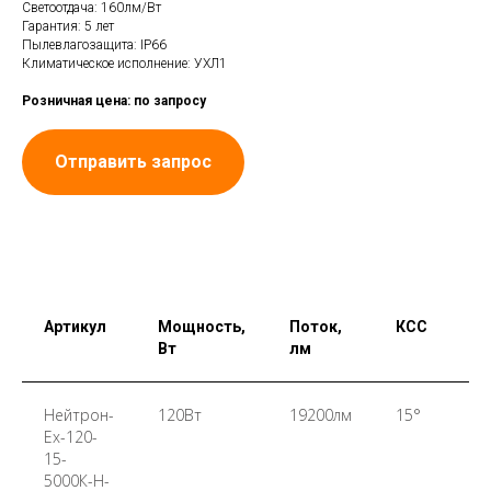
Светоотдача: 160лм/Вт
Гарантия: 5 лет
Пылевлагозащита: IP66
Климатическое исполнение: УХЛ1
Розничная цена: по запросу
Отправить запрос
Артикул
Мощность,
Поток,
КСС
Цв
Вт
лм
те
Нейтрон-
120Вт
19200лм
15°
50
Ex-120-
15-
5000К-Н-