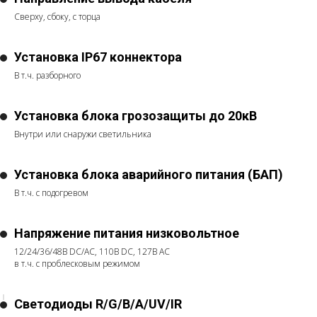
Сверху, сбоку, с торца
Установка IP67 коннектора
В т.ч. разборного
Установка блока грозозащиты до 20кВ
Внутри или снаружи светильника
Установка блока аварийного питания (БАП)
В т.ч. с подогревом
Напряжение питания низковольтное
12/24/36/48В DC/AC, 110В DC, 127В АС
в т.ч. с проблесковым режимом
Светодиоды R/G/B/A/UV/IR