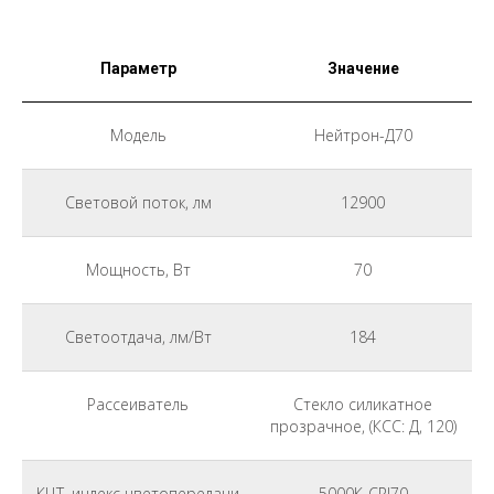
Параметр
Значение
Модель
Нейтрон-Д70
Световой поток, лм
12900
Мощность, Вт
70
Светоотдача, лм/Вт
184
Рассеиватель
Стекло силикатное
прозрачное, (КСС: Д, 120)
КЦТ, индекс цветопередачи
5000К-CRI70