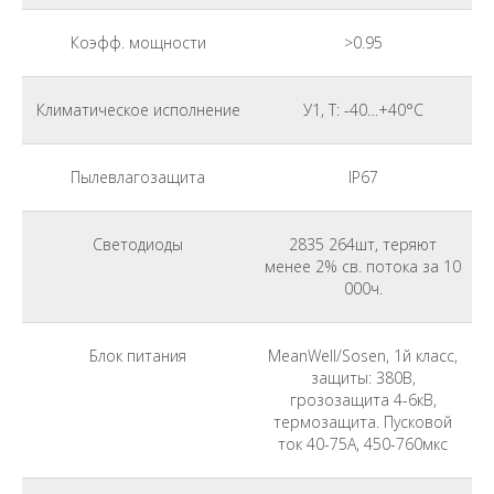
Коэфф. мощности
>0.95
Климатическое исполнение
У1, Т: -40…+40°С
Пылевлагозащита
IP67
Светодиоды
2835 264шт, теряют
менее 2% св. потока за 10
000ч.
Блок питания
MeanWell/Sosen, 1й класс,
защиты: 380В,
грозозащита 4-6кВ,
термозащита. Пусковой
ток 40-75A, 450-760мкс