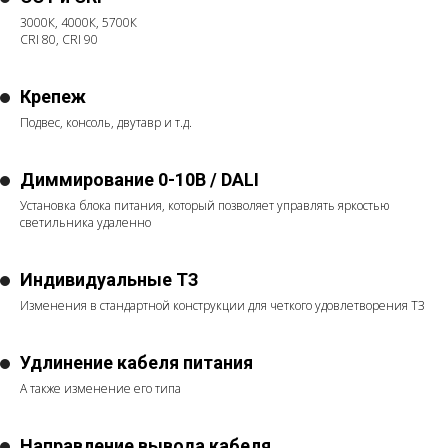
3000К, 4000К, 5700К
CRI 80, CRI 90
Крепеж
Подвес, консоль, двутавр и т.д.
Диммирование 0-10В / DALI
Установка блока питания, который позволяет управлять яркостью
светильника удаленно
Индивидуальные ТЗ
Изменения в стандартной конструкции для четкого удовлетворения ТЗ
Удлинение кабеля питания
А также изменение его типа
Направление вывода кабеля