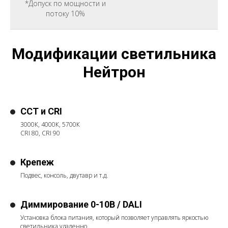
*Допуск по мощности и
потоку 10%
Модификации светильника
Нейтрон
CCT и CRI
3000К, 4000К, 5700К
CRI 80, CRI 90
Крепеж
Подвес, консоль, двутавр и т.д.
Диммирование 0-10В / DALI
Установка блока питания, который позволяет управлять яркостью
светильника удаленно