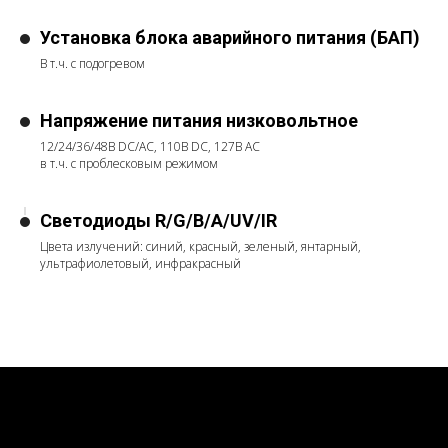
Установка блока аварийного питания (БАП)
В т.ч. с подогревом
Напряжение питания низковольтное
12/24/36/48В DC/AC, 110В DC, 127В АС
в т.ч. с проблесковым режимом
Светодиоды R/G/B/A/UV/IR
Цвета излучений: синий, красный, зеленый, янтарный,
ультрафиолетовый, инфракрасный