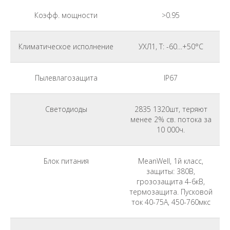
Коэфф. мощности
>0.95
Климатическое исполнение
УХЛ1, Т: -60…+50°С
Пылевлагозащита
IP67
Светодиоды
2835 1320шт, теряют
менее 2% св. потока за
10 000ч.
Блок питания
MeanWell, 1й класс,
защиты: 380В,
грозозащита 4-6кВ,
термозащита. Пусковой
ток 40-75A, 450-760мкс