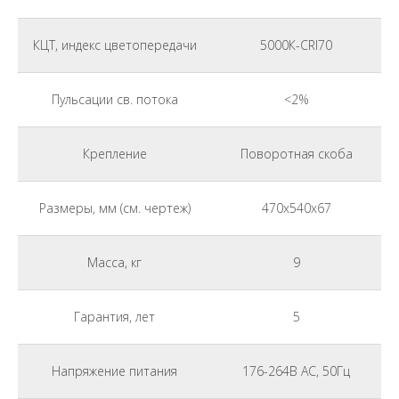
КЦТ, индекс цветопередачи
5000К-CRI70
Пульсации св. потока
<2%
Крепление
Поворотная скоба
Размеры, мм (см. чертеж)
470x540x67
Масса, кг
9
Гарантия, лет
5
Напряжение питания
176-264В АС, 50Гц