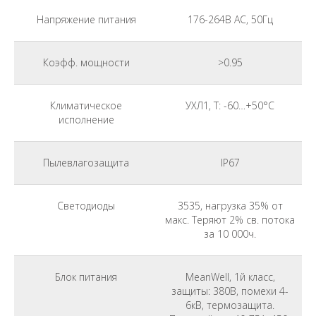
Напряжение питания
176-264В АС, 50Гц
Коэфф. мощности
>0.95
Климатическое
УХЛ1, Т: -60…+50°С
исполнение
Пылевлагозащита
IP67
Светодиоды
3535, нагрузка 35% от
макс. Теряют 2% св. потока
за 10 000ч.
Блок питания
MeanWell, 1й класс,
защиты: 380В, помехи 4-
6кВ, термозащита.