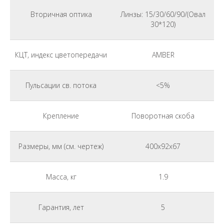
Вторичная оптика
Линзы: 15/30/60/90/(Овал
30*120)
КЦТ, индекс цветопередачи
AMBER
Пульсации св. потока
<5%
Крепление
Поворотная скоба
Размеры, мм (см. чертеж)
400x92x67
Масса, кг
1.9
Гарантия, лет
5