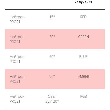
излучения
Нейтрон-
15°
RED
Нак
PRO21
Нейтрон-
30°
GREEN
Нак
PRO21
Нейтрон-
60°
BLUE
PRO21
Нейтрон-
90°
AMBER
PRO21
Нейтрон-
Овал
RGB
PRO21
30х120°