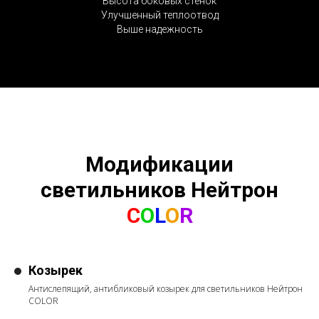
Высота боковых стенок
Улучшенный теплоотвод
Выше надежность
Модификации
светильников Нейтрон
C
O
L
O
R
Козырек
Антислепящий, антибликовый козырек для светильников Нейтрон
COLOR